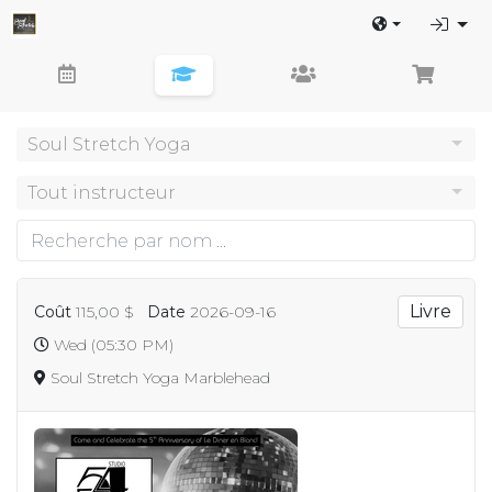
Soul Stretch Yoga
Tout instructeur
Livre
Coût
115,00 $
Date
2026-09-16
Wed (05:30 PM)
Soul Stretch Yoga
Marblehead